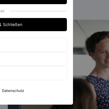
er
& Schließen
Datenschutz