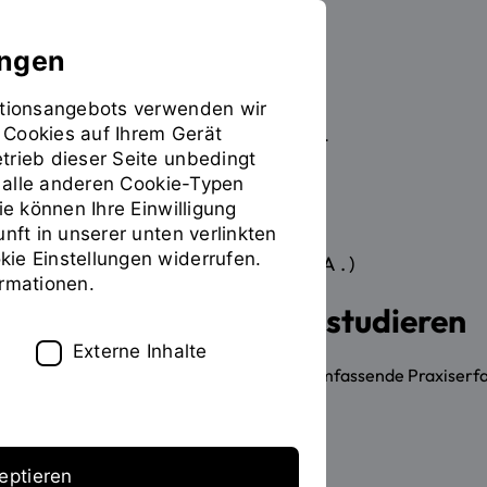
ungen
mationsangebots verwenden wir
 Cookies auf Ihrem Gerät
Studieren
Studiengangübersicht
Sie
trieb dieser Seite unbedingt
befinden
ür alle anderen Cookie-Typen
sich
ie können Ihre Einwilligung
auf
unft in unserer unten verlinkten
der
ie Einstellungen widerrufen.
BACHELOR OF ARTS (B.A.)
Seite
INHALT
ormationen.
"Detailansicht"
Soziale Arbeit Dual studieren
Externe Inhalte
Möchten Sie während des Studiums umfassende Praxiserfa
Soziale Arbeit Dual genau richtig!
Info zur Bewerbung
eptieren