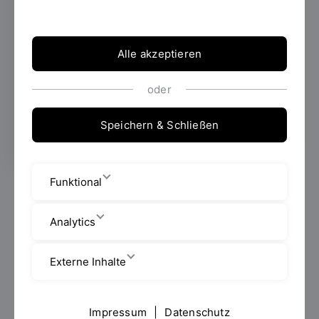
Qingdao ist eine deutsche Koloniegründung
aus dem Ende des 19. Jahrhunderts.
Alle akzeptieren
Erstellt von
Prof. Johann-Peter
oder
Scheck
Speichern & Schließen
Funktional
Die Stadt im Osten der Volksrepublik China wurde als
europäische Stadt angelegt mit rechtwinkliger
Analytics
Blockrandbebauung, mit zwei Kirchen und
Verwaltungsgebäuden.
Externe Inhalte
Die Bedeutung als Stadtzentrum hat sie heute jedoch
verloren - die historische Bausubstanz wird vor allem
von unteren Einkommensschichten genutzt, da wegen
Impressum
|
Datenschutz