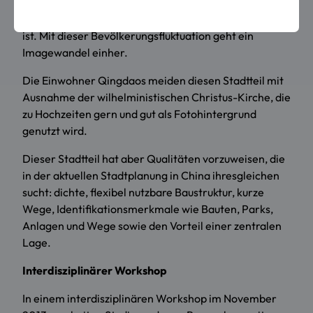
der alten Bausubstanz und fehlendem Bauunterhalt
die Mieten gering, der Standard entsprechend niedrig
ist. Mit dieser Bevölkerungsfluktuation geht ein
Imagewandel einher.
Die Einwohner Qingdaos meiden diesen Stadtteil mit
Ausnahme der wilhelministischen Christus-Kirche, die
zu Hochzeiten gern und gut als Fotohintergrund
genutzt wird.
Dieser Stadtteil hat aber Qualitäten vorzuweisen, die
in der aktuellen Stadtplanung in China ihresgleichen
sucht: dichte, flexibel nutzbare Baustruktur, kurze
Wege, Identifikationsmerkmale wie Bauten, Parks,
Anlagen und Wege sowie den Vorteil einer zentralen
Lage.
Interdisziplinärer Workshop
In einem interdisziplinären Workshop im November