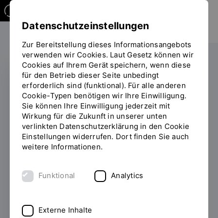
Datenschutzeinstellungen
Zur Bereitstellung dieses Informationsangebots
verwenden wir Cookies. Laut Gesetz können wir
Cookies auf Ihrem Gerät speichern, wenn diese
für den Betrieb dieser Seite unbedingt
erforderlich sind (funktional). Für alle anderen
Studierende erarbeiten
Cookie-Typen benötigen wir Ihre Einwilligung.
Sie können Ihre Einwilligung jederzeit mit
Konzept zur
Wirkung für die Zukunft in unserer unten
Stadtentwicklung in
verlinkten Datenschutzerklärung in den Cookie
Einstellungen widerrufen. Dort finden Sie auch
China
weitere Informationen.
20.11.2013
Studierende der Ostbayerischen
Funktional
Analytics
Technischen Hochschule Regensburg (OTH
Regensburg) arbeiten mit Studierenden aus
China am Projekt "Qingdao old town 2.0".
Externe Inhalte