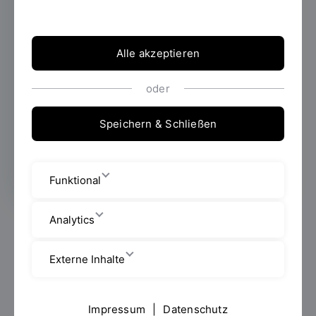
Diskussionen zum Thema "Karrierebaustein
Auslandsaufenthalt?" – auf den Spuren von
Julius Caesar, Christoph Columbus und
Marco Polo.
Alle akzeptieren
oder
Erstellt von
Prof. Dr. Sandra
Speichern & Schließen
Hamella
Funktional
Analytics
Die Welt rückt immer näher zusammen – dies zeigt
sich auch zunehmend im Arbeitsleben. Eine
Arbeitsphase im Ausland gilt heute nicht nur für
Externe Inhalte
Manager als wichtiger Karrierebaustein.
Insbesondere weltweit agierende Unternehmen, die
im internationalen Wettbewerb bestehen müssen,
Impressum
|
Datenschutz