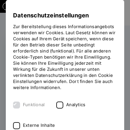
Datenschutzeinstellungen
Zur Bereitstellung dieses Informationsangebots
verwenden wir Cookies. Laut Gesetz können wir
Cookies auf Ihrem Gerät speichern, wenn diese
für den Betrieb dieser Seite unbedingt
erforderlich sind (funktional). Für alle anderen
Der
Cookie-Typen benötigen wir Ihre Einwilligung.
Sie können Ihre Einwilligung jederzeit mit
Auslandsaufenthalt –
Wirkung für die Zukunft in unserer unten
Karrierebaustein oder
verlinkten Datenschutzerklärung in den Cookie
Einstellungen widerrufen. Dort finden Sie auch
Stolperstein?
weitere Informationen.
02.05.2013
Der 8. Regensburger
Funktional
Analytics
Gesprächskreis Interkulturelles Management
traf sich vor Kurzem an der Hochschule
Regensburg (HS.R) mit Fachvorträgen und
Externe Inhalte