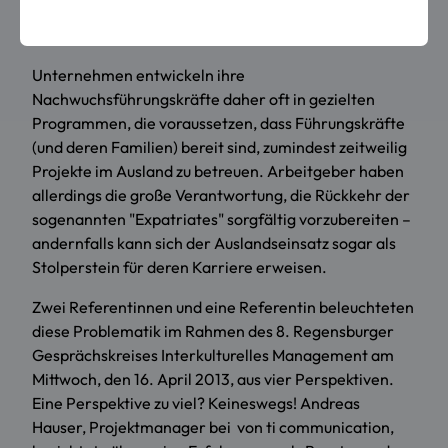
suchen Mitarbeiter, die sich geschickt auf
internationalem Parkett bewegen können.
Unternehmen entwickeln ihre
Nachwuchsführungskräfte daher oft in gezielten
Programmen, die voraussetzen, dass Führungskräfte
(und deren Familien) bereit sind, zumindest zeitweilig
Projekte im Ausland zu betreuen. Arbeitgeber haben
allerdings die große Verantwortung, die Rückkehr der
sogenannten "Expatriates" sorgfältig vorzubereiten –
andernfalls kann sich der Auslandseinsatz sogar als
Stolperstein für deren Karriere erweisen.
Zwei Referentinnen und eine Referentin beleuchteten
diese Problematik im Rahmen des 8. Regensburger
Gesprächskreises Interkulturelles Management am
Mittwoch, den 16. April 2013, aus vier Perspektiven.
Eine Perspektive zu viel? Keineswegs! Andreas
Hauser, Projektmanager bei von
ti communication
,