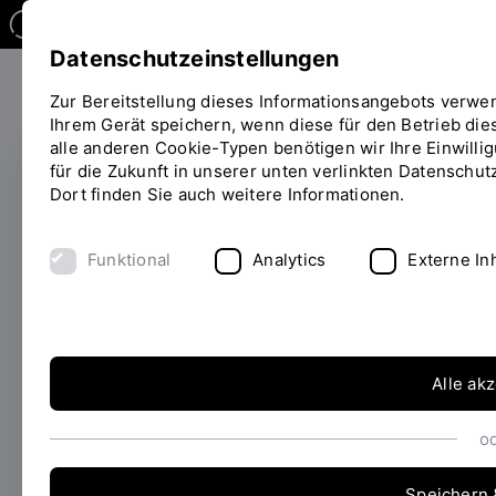
Datenschutzeinstellungen
Zur Bereitstellung dieses Informationsangebots verwe
Ihrem Gerät speichern, wenn diese für den Betrieb diese
alle anderen Cookie-Typen benötigen wir Ihre Einwillig
für die Zukunft in unserer unten verlinkten Datenschut
Dort finden Sie auch weitere Informationen.
ERFOLGREICH EINGEWORBEN
PHAB - Pädagogisches
Funktional
Analytics
Externe In
Handeln im Kontext
von Antisemitismus in
Bayern –
Alle ak
Herausforderungen,
o
Ressourcen und
Speichern 