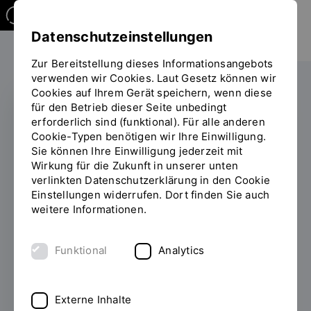
Datenschutzeinstellungen
Zur Bereitstellung dieses Informationsangebots
verwenden wir Cookies. Laut Gesetz können wir
Cookies auf Ihrem Gerät speichern, wenn diese
für den Betrieb dieser Seite unbedingt
erforderlich sind (funktional). Für alle anderen
CHE-RANKING
Cookie-Typen benötigen wir Ihre Einwilligung.
Sie können Ihre Einwilligung jederzeit mit
Master Informatik der
Wirkung für die Zukunft in unserer unten
verlinkten Datenschutzerklärung in den Cookie
OTH Regensburg führt
Einstellungen widerrufen. Dort finden Sie auch
bayernweit
weitere Informationen.
13.12.2024
Im aktuellen Masterranking des
Funktional
Analytics
CHE Centrum für Hochschulentwicklung
erhielt der Masterstudiengang Informatik
der OTH Regensburg Bestnoten. Besonders
Externe Inhalte