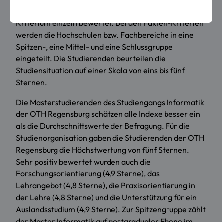
ausgewiesen. Die Hochschulen werden je Fach und
Kriterium einzeln bewertet. Bei den Fakten-Kriterien
werden die Hochschulen bzw. Fachbereiche in eine
Spitzen-, eine Mittel- und eine Schlussgruppe
eingeteilt. Die Studierenden beurteilen die
Studiensituation auf einer Skala von eins bis fünf
Sternen.
Die Masterstudierenden des Studiengangs Informatik
der OTH Regensburg schätzen alle Indexe besser ein
als die Durchschnittswerte der Befragung. Für die
Studienorganisation gaben die Studierenden der OTH
Regensburg die Höchstwertung von fünf Sternen.
Sehr positiv bewertet wurden auch die
Forschungsorientierung (4,9 Sterne), das
Lehrangebot (4,8 Sterne), die Praxisorientierung in
der Lehre (4,8 Sterne) und die Unterstützung für ein
Auslandsstudium (4,9 Sterne). Zur Spitzengruppe zählt
der Master Informatik auf postgradualer Ebene im